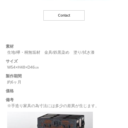
素材
生地/欅・桐無垢材 金具/鉄黒染め 塗り/拭き漆
サイズ
W54×H48×D46㎝
製作期間
約6ヶ月
価格
備考
※手造り家具の為寸法には多少の差異が生じます。