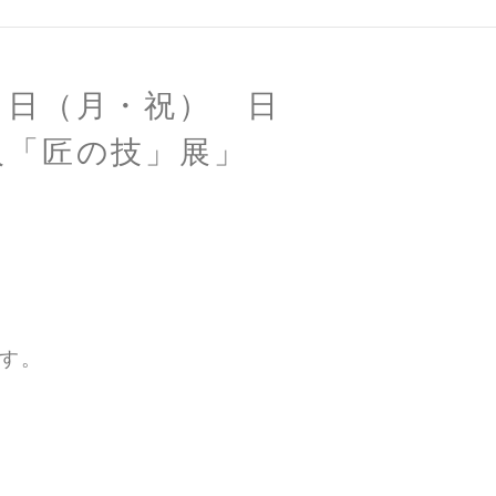
９日（月・祝） 日
人「匠の技」展」
す。