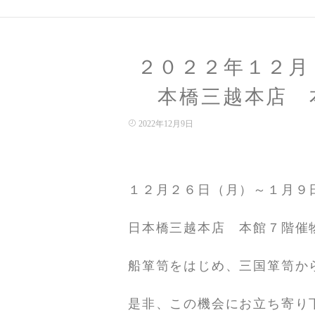
２０２２年１２月
本橋三越本店 
2022年12月9日
１２月２６日（月）～１月９
日本橋三越本店 本館７階催
船箪笥をはじめ、三国箪笥か
是非、この機会にお立ち寄り