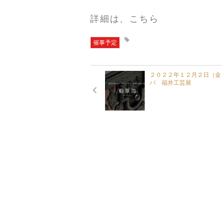
詳細は、こちら
催事予定
２０２２年１２月２日（金
パ 福井工芸展