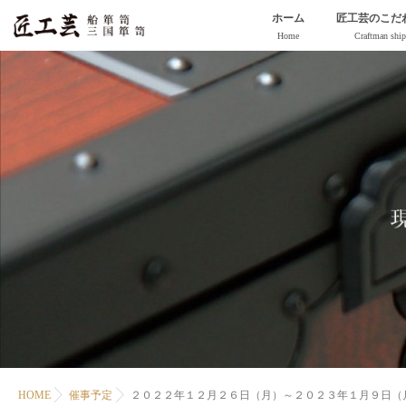
ホーム
匠工芸のこだ
Home
Craftman ship
HOME
催事予定
２０２２年１２月２６日（月）～２０２３年１月９日（