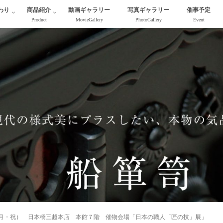
わり
商品紹介
動画ギャラリー
写真ギャラリー
催事予定
Product
MovieGallery
PhotoGallery
Event
月・祝） 日本橋三越本店 本館７階 催物会場「日本の職人「匠の技」展」