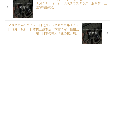
１月２７日（日） 犬吠テラステラス 船箪笥・三
国箪笥販売会
２０２２年１２月２６日（月）～２０２３年１月９
日（月・祝） 日本橋三越本店 本館７階 催物会
場「日本の職人「匠の技」展」