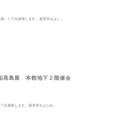
」にて出展致します。 船箪笥をはじ...
柏髙島屋 本館地下２階催会
出展致します。 船箪笥をはじめ...