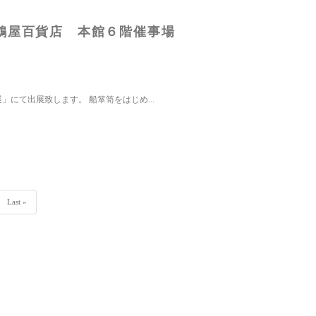
鶴屋百貨店 本館６階催事場
にて出展致します。 船箪笥をはじめ...
Last »