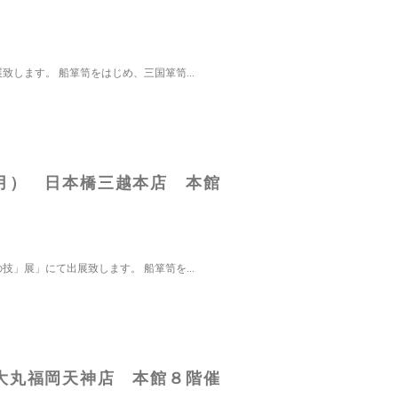
します。 船箪笥をはじめ、三国箪笥...
月） 日本橋三越本店 本館
」展」にて出展致します。 船箪笥を...
大丸福岡天神店 本館８階催