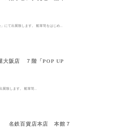
にて出展致します。 船箪笥をはじめ...
大阪店 ７階「POP UP
出展致します。 船箪笥...
） 名鉄百貨店本店 本館７