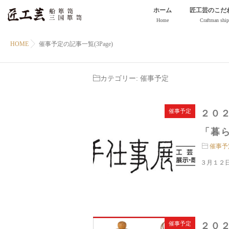
ホーム
匠工芸のこだ
Home
Craftman ship
HOME
催事予定の記事一覧(3Page)
カテゴリー:
催事予定
催事予定
２０２
「暮ら
催事予
３月１２日
催事予定
２０