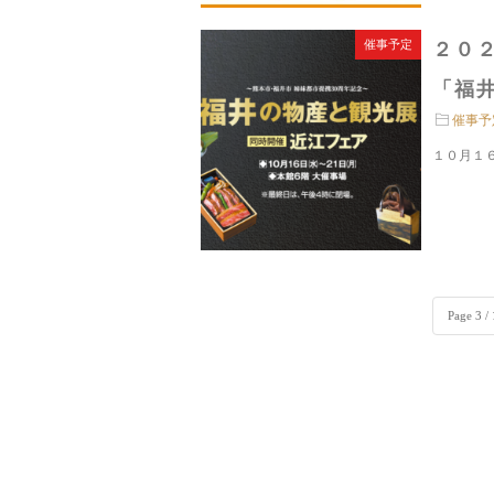
催事予定
２０
「福井
催事予
１０月１
Page 3 /