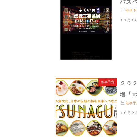
パスペ
催事予
１１月１
催事予定
２０
場「T
催事予
１０月２４