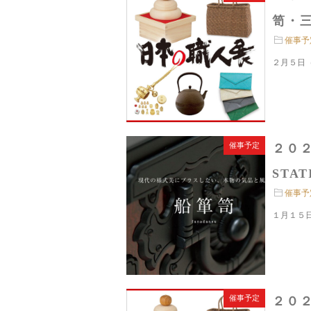
笥・三
催事予
２月５日
催事予定
２０
STAT
催事予
１月１５日
催事予定
２０