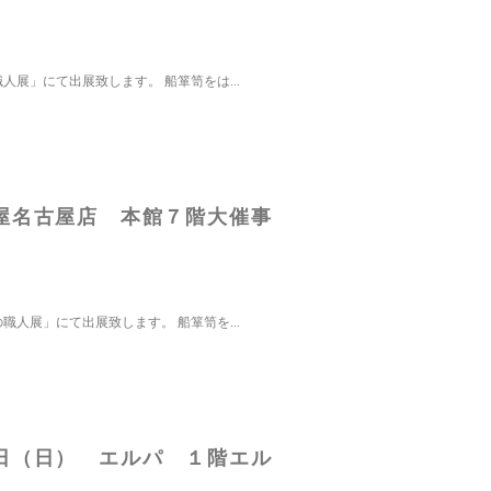
展」にて出展致します。 船箪笥をは...
屋名古屋店 本館７階大催事
人展」にて出展致します。 船箪笥を...
日（日） エルパ １階エル