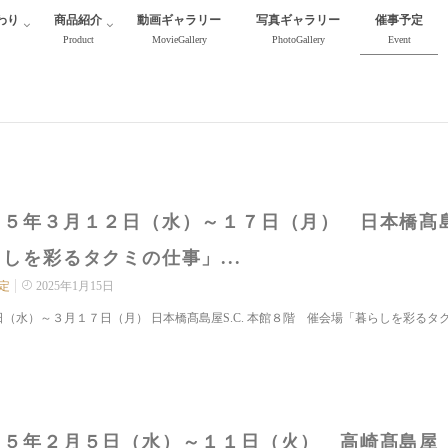
わり
商品紹介
動画ギャラリー
写真ギャラリー
催事予定
Product
MovieGallery
PhotoGallery
Event
５年３月１２日（水）～１７日（月） 日本橋髙島屋
しを彩るタクミの仕事」...
定
2025年1月15日
（水）～３月１７日（月） 日本橋髙島屋S.C. 本館８階 催会場「暮らしを彩るタク
２５年２月５日（水）～１１日（火） 高崎髙島屋