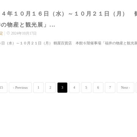
２４年１０月１６日（水）～１０月２１日（月） 
の物産と観光展」...
定
2024年10月17日
６日（水）～１０月２１日（月） 鶴屋百貨店 本館６階催事場「福井の物産と観光展」
 15
‹ Previous
1
2
3
4
5
6
7
Next ›